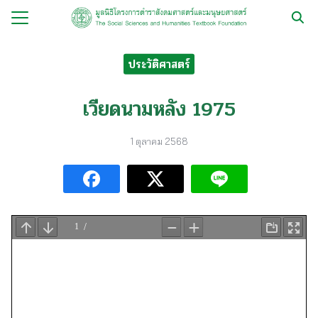
Skip
to
Search
content
for:
ประวัติศาสตร์
กับ
เวียดนามหลัง 1975
ือ
1 ตุลาคม 2568
ือชุด
ือทำมือ
รม
ีเดีย
มูลนิธิ