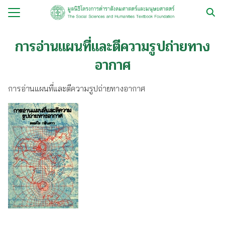
Skip
to
Search
content
for:
การอ่านแผนที่และตีความรูปถ่ายทาง
อากาศ
กับ
ือ
การอ่านแผนที่และตีความรูปถ่ายทางอากาศ
ือชุด
ือทำมือ
รม
ีเดีย
มูลนิธิ