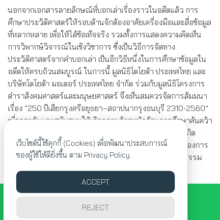
นอกจากเอกสารลายลักษณ์ที่บอกเล่าเรื่องราวในอดีตแล้ว การ
ศึกษาประวัติศาสตร์ให้รอบด้านจักต้องอาศัยเครื่องมือและสื่อข้อมูล
ที่หลากหลาย เพื่อให้ได้ข้อเท็จจริง รวมทั้งการแสดงความคิดเห็น
การวิพากษ์วิจารณ์ในเชิงวิชาการ ซึ่งเป็นวิธีการจัดทาง
ประวัติศาสตร์จากคำบอกเล่า เป็นอีกวิธีหนึ่งในการศึกษาข้อมูลใน
อดีตให้ครบถ้วนสมบูรณ์ ในการนี้ มูลนิธิโตโยต้า ประเทศไทย และ
บริษัทโตโยต้า มอเตอร์ ประเทศไทย จำกัด ร่วมกับมูลนิธิโครงการ
ตำราสังคมศาสตร์และมนุษยศาสตร์ จึงเห็นสมควรจัดการสัมมนา
เรื่อง “250 ปีเสียกรุงศรีอยุธยา–สถาปนากรุงธนบุรี 2310-2560”
เพื่อกระตุ้นและสนับสนุนให้เกิดความก้าวหน้าด้านการศึกษาค้นคว้า
และการนำข้อมูลเกี่ยวกับกรุงศรีอยุธยา-กรุงธนบุรีไปใช้ให้เกิด
เว็บไซต์นี้ใช้คุกกี้ (Cookies) เพื่อพัฒนาประสบการณ์
ประโยชน์ในวงวิชาการให้แพร่หลาย และเพื่อสร้างทัศนคติของการ
ของผู้ใช้ให้ดียิ่งขึ้น ตาม
Privacy Policy.
อยู่ร่วมกันอย่างสันติบนความหลากหลายทางเชื้อชาติวัฒนธรรม
ความเชื่อและศาสนา
ACCEPT
© 2026 สัญญาอนุญาตแบบครีเอทีฟคอมมนส์.
REJECT