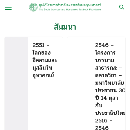
Skip
to
Search
content
for:
สัมมนา
กับ
2551 –
2546 –
ือ
โลกของ
โครงการ
ือชุด
อิสลามและ
บรรยาย
มุสลิมใน
สาธารณะ –
ือทำมือ
อุษาคเนย์
ตลาดวิชา –
รม
มหาวิทยาลัย
ประชาชน 30
ีเดีย
ปี 14 ตุลา
มูลนิธิ
กับ
ประชาธิปไตย
2516 –
2546