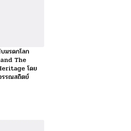
กับมรดกโลก
and The
Heritage โดย
สุวรรณสถิตย์