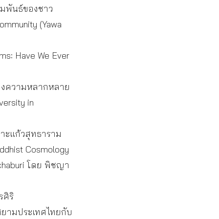
ัมพันธ์ของชาว
 Community (Yawa
lms: Have We Ever
มของความหลากหลาย
ersity in
เกาะแก้วสุทธาราม
Buddhist Cosmology
chaburi โดย พิชญา
ศิริ
์สยามประเทศไทยกับ