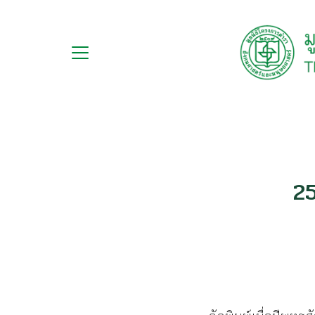
Skip
to
content
กับ
S
ือ
fo
ือชุด
ือทำมือ
25
รม
ีเดีย
มูลนิธิ