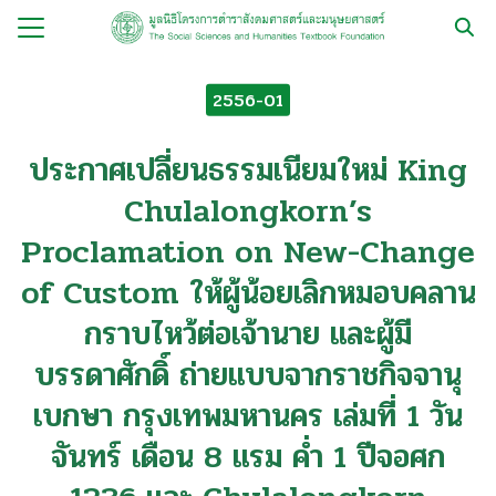
Skip
to
Search
content
for:
2556-01
กับ
ประกาศเปลี่ยนธรรมเนียมใหม่ King
ือ
Chulalongkorn’s
ือชุด
Proclamation on New-Change
ือทำมือ
of Custom ให้ผู้น้อยเลิกหมอบคลาน
รม
กราบไหว้ต่อเจ้านาย และผู้มี
ีเดีย
บรรดาศักดิ์ ถ่ายแบบจากราชกิจจานุ
มูลนิธิ
เบกษา กรุงเทพมหานคร เล่มที่ 1 วัน
จันทร์ เดือน 8 แรม ค่ำ 1 ปีจอศก