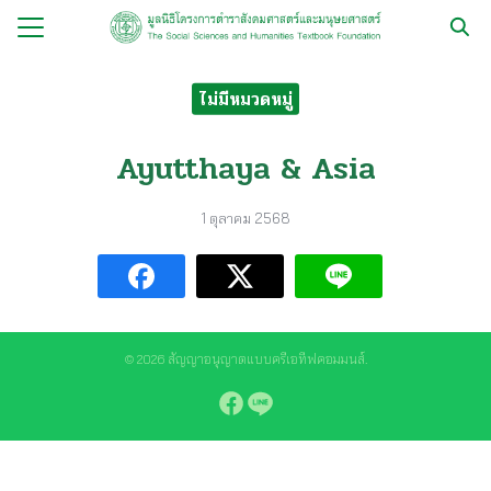
Skip
to
Search
content
for:
ไม่มีหมวดหมู่
กับ
Ayutthaya & Asia
ือ
1 ตุลาคม 2568
ือชุด
ือทำมือ
รม
ีเดีย
© 2026 สัญญาอนุญาตแบบครีเอทีฟคอมมนส์.
มูลนิธิ