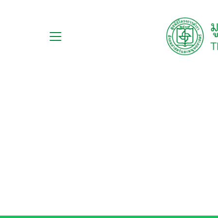
Skip
to
content
กับ
S
ือ
fo
ือชุด
ือทำมือ
รม
ีเดีย
มูลนิธิ