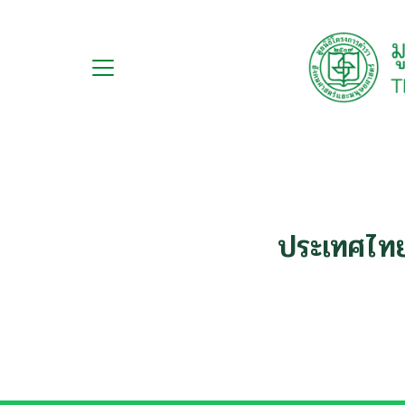
Skip
to
content
กับ
S
ือ
fo
ือชุด
ือทำมือ
ประเทศไทย
รม
ีเดีย
มูลนิธิ