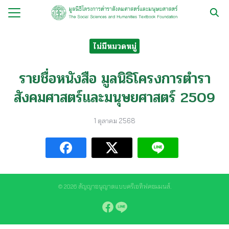
Skip
to
Search
content
for:
ไม่มีหมวดหมู่
กับ
รายชื่อหนังสือ มูลนิธิโครงการตำรา
ือ
สังคมศาสตร์และมนุษยศาสตร์ 2509
ือชุด
ือทำมือ
1 ตุลาคม 2568
รม
ีเดีย
มูลนิธิ
© 2026 สัญญาอนุญาตแบบครีเอทีฟคอมมนส์.