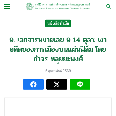
Skip
to
Search
content
for:
หนังสือทำมือ
กับ
9. เอกสารหมายเลข 9 14 ตุลา: เงา
ือ
อดีตของการเมืองบนแผ่นฟิล์ม โดย
ือชุด
กำจร หลุยยะพงศ์
ือทำมือ
รม
6 กุมภาพันธ์ 2569
ีเดีย
มูลนิธิ