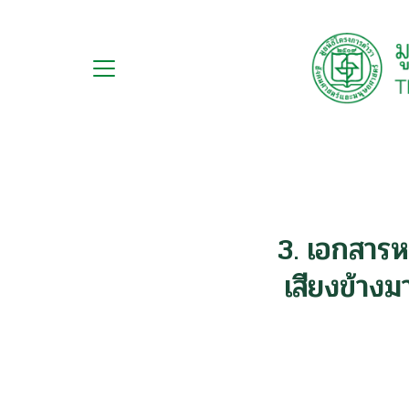
Skip
to
content
กับ
S
ือ
fo
ือชุด
ือทำมือ
3. เอกสาร
รม
เสียงข้างม
ีเดีย
มูลนิธิ