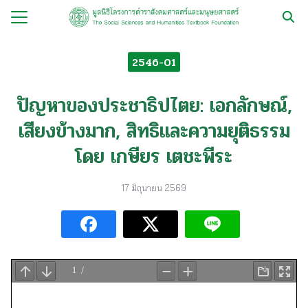
Skip
to
Search
content
for:
2546-01
กับ
ปัญหาของประชาธิปไตย: เอกลักษณ์,
ือ
เสียงข้างมาก, สิทธิและความยุติธรรม
ือชุด
โดย เกษียร เตชะพีระ
ือทำมือ
รม
17 มิถุนายน 2569
ีเดีย
มูลนิธิ