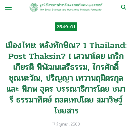
Skip
to
Search
content
for:
2549-01
กับ
เมืองไทย: หลังทักษิณ? 1 Thailand:
ือ
Post Thaksin? I เสวนาโดย เกริก
ือชุด
เกียรติ พิพัฒนเสรีธรรม, ไกรศักดิ์
ือทำมือ
ชุณหะวัณ, ปริญญา เทวานฤมิตรกุล
รม
และ พิภพ อุดร บรรณาธิการโดย ชนา
ีเดีย
รี ธรรมาทิตย์ ถอดเทปโดย สมาวิษฐ์
มูลนิธิ
ไชยสาร
17 มิถุนายน 2569