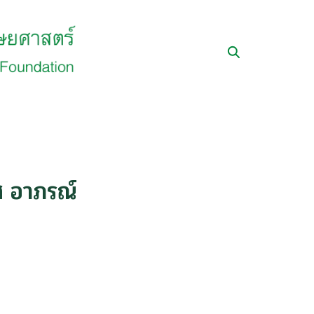
ศ อาภรณ์