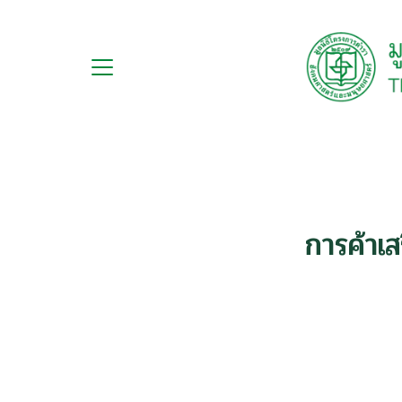
Skip
to
content
กับ
S
ือ
fo
ือชุด
ือทำมือ
การค้าเ
รม
ีเดีย
มูลนิธิ