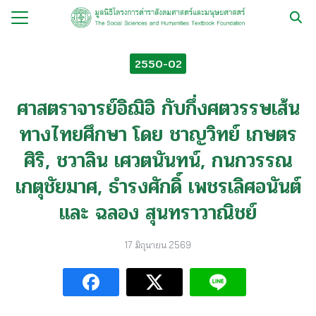
Skip
to
Search
content
for:
2550-02
กับ
ศาสตราจารย์อิฌิอิ กับกึ่งศตวรรษเส้น
ือ
ทางไทยศึกษา โดย ชาญวิทย์ เกษตร
ือชุด
ศิริ, ชวาลิน เศวตนันทน์, กนกวรรณ
ือทำมือ
เกตุชัยมาศ, ธำรงศักดิ์ เพชรเลิศอนันต์
รม
และ ฉลอง สุนทราวาณิชย์
ีเดีย
มูลนิธิ
17 มิถุนายน 2569