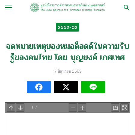
Skip
to
Search
content
for:
2552-02
กับ
จดหมายเหตุของหมอด็อดด์ในความรับ
ือ
รู้ของคนไทย โดย บุญยงค์ เกศเทศ
ือชุด
ือทำมือ
17 มิถุนายน 2569
รม
ีเดีย
มูลนิธิ