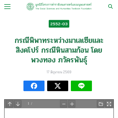
Skip
to
Search
content
for:
2552-03
กับ
กรณีพิพาทระหว่างมาเลเซียและ
ือ
สิงคโปร์ กรณีหินสามก้อน โดย
ือชุด
พวงทอง ภวัครพันธุ์
ือทำมือ
รม
17 มิถุนายน 2569
ีเดีย
มูลนิธิ