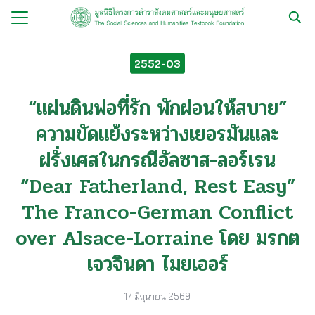
Skip
to
Search
content
for:
2552-03
กับ
“แผ่นดินพ่อที่รัก พักผ่อนให้สบาย”
ือ
ความขัดแย้งระหว่างเยอรมันและ
ือชุด
ฝรั่งเศสในกรณีอัลซาส-ลอร์เรน
ือทำมือ
“Dear Fatherland, Rest Easy”
รม
The Franco-German Conflict
ีเดีย
over Alsace-Lorraine โดย มรกต
มูลนิธิ
เจวจินดา ไมยเออร์
17 มิถุนายน 2569