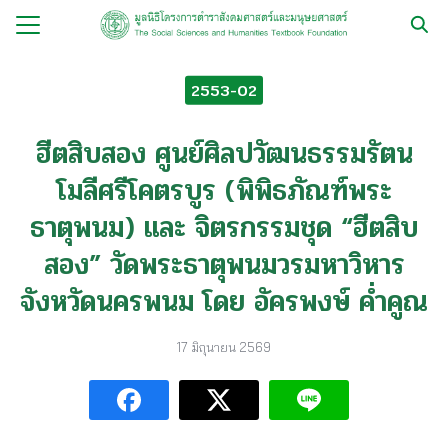
Skip
to
Search
content
for:
2553-02
กับ
ฮีตสิบสอง ศูนย์ศิลปวัฒนธรรมรัตน
ือ
โมลีศรีโคตรบูร (พิพิธภัณฑ์พระ
ือชุด
ธาตุพนม) และ จิตรกรรมชุด “ฮีตสิบ
ือทำมือ
สอง” วัดพระธาตุพนมวรมหาวิหาร
รม
จังหวัดนครพนม โดย อัครพงษ์ ค่ำคูณ
ีเดีย
มูลนิธิ
17 มิถุนายน 2569