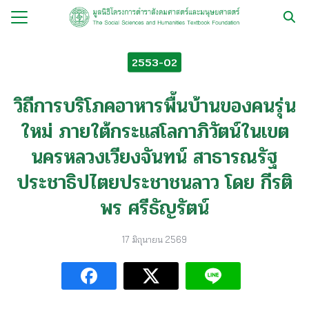
Skip
to
Search
content
for:
2553-02
กับ
วิถีการบริโภคอาหารพื้นบ้านของคนรุ่น
ือ
ใหม่ ภายใต้กระแสโลกาภิวัตน์ในเขต
ือชุด
นครหลวงเวียงจันทน์ สาธารณรัฐ
ือทำมือ
ประชาธิปไตยประชาชนลาว โดย กีรติ
รม
พร ศรีธัญรัตน์
ีเดีย
มูลนิธิ
17 มิถุนายน 2569