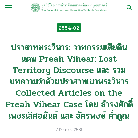
Skip
to
Search
content
for:
2554-02
กับ
ปราสาทพระวิหาร: วาทกรรมเสียดิน
ือ
แดน Preah Vihear: Lost
ือชุด
Territory Discourse และ รวม
ือทำมือ
บทความว่าด้วยปราสาทเขาพระวิหาร
รม
Collected Articles on the
ีเดีย
Preah Vihear Case โดย ธำรงศักดิ์
มูลนิธิ
เพชรเลิศอนันต์ และ อัครพงษ์ ค่ำคูณ
17 มิถุนายน 2569