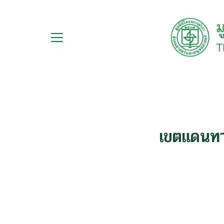
Skip
to
content
กับ
S
ือ
fo
ือชุด
ือทำมือ
เขตแดนทา
รม
ีเดีย
มูลนิธิ