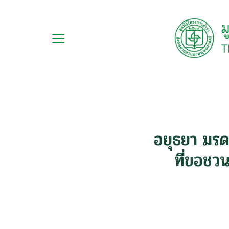
Skip
to
content
กับ
S
ือ
fo
ือชุด
ือทำมือ
อยุธยา มรด
รม
ที่ขอชว
ีเดีย
มูลนิธิ