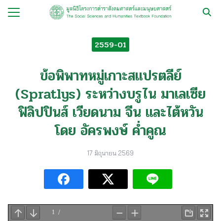
Skip
to
Search
content
for:
2559-01
กับ
ข้อพิพาทหมู่เกาะสแปรตลีย์
ือ
(Spratlys) ระหว่างบรูไน มาเลเซีย
ือชุด
ฟิลิปปินส์ เวียดนาม จีน และไต้หวัน
ือทำมือ
โดย อัครพงษ์ ค่ำคูณ
รม
ีเดีย
17 มิถุนายน 2569
มูลนิธิ