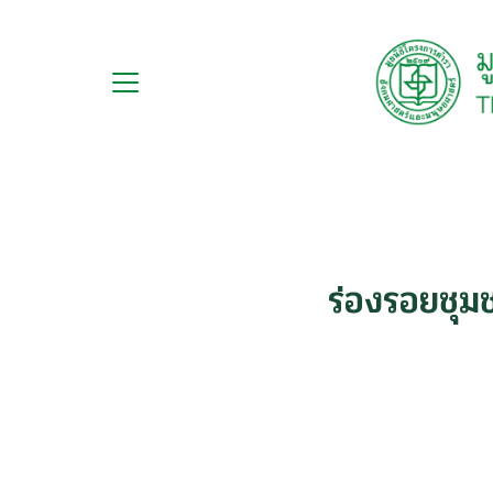
Skip
to
content
กับ
S
ือ
fo
ือชุด
ือทำมือ
ร่องรอยชุม
รม
ีเดีย
มูลนิธิ