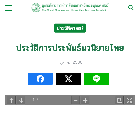
Skip
to
Search
content
for:
ประวัติศาสตร์
กับ
ประวัติการประพันธ์นวนิยายไทย
ือ
1 ตุลาคม 2568
ือชุด
ือทำมือ
รม
ีเดีย
มูลนิธิ