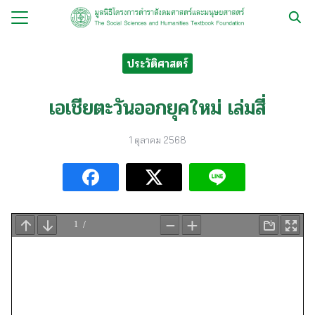
Skip
to
Search
content
for:
ประวัติศาสตร์
กับ
เอเชียตะวันออกยุคใหม่ เล่มสี่
ือ
1 ตุลาคม 2568
ือชุด
ือทำมือ
รม
ีเดีย
มูลนิธิ