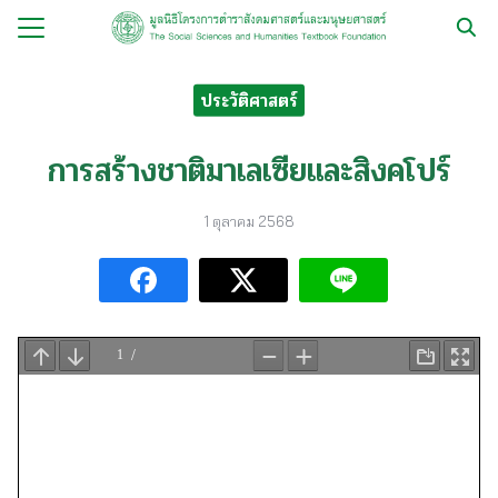
Skip
to
Search
content
for:
ประวัติศาสตร์
กับ
การสร้างชาติมาเลเซียและสิงคโปร์
ือ
1 ตุลาคม 2568
ือชุด
ือทำมือ
รม
ีเดีย
มูลนิธิ