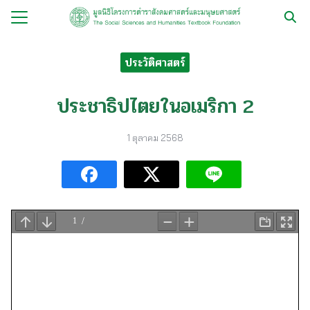
Skip
to
Search
content
for:
ประวัติศาสตร์
กับ
ประชาธิปไตยในอเมริกา 2
ือ
1 ตุลาคม 2568
ือชุด
ือทำมือ
รม
ีเดีย
มูลนิธิ