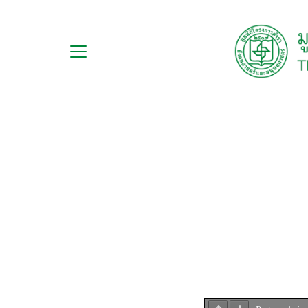
Skip
to
content
กับ
S
ือ
fo
ือชุด
ือทำมือ
รม
ีเดีย
มูลนิธิ