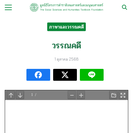
Skip
to
Search
content
for:
ภาษาและวรรณคดี
กับ
วรรณคดี
ือ
1 ตุลาคม 2568
ือชุด
ือทำมือ
รม
ีเดีย
มูลนิธิ