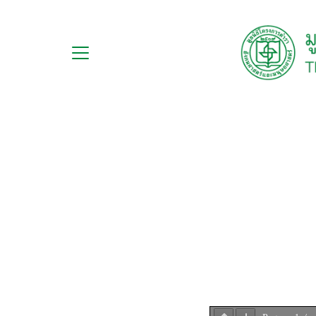
Skip
to
content
กับ
S
ือ
fo
ือชุด
ือทำมือ
รม
ีเดีย
มูลนิธิ