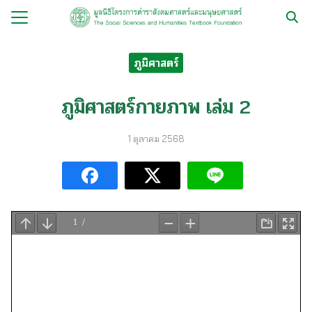
Skip
to
Search
content
for:
ภูมิศาสตร์
กับ
ภูมิศาสตร์กายภาพ เล่ม 2
ือ
1 ตุลาคม 2568
ือชุด
ือทำมือ
รม
ีเดีย
มูลนิธิ