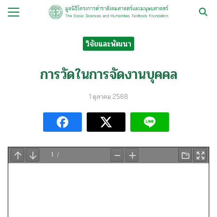
Skip
to
Search
content
for:
วิจัยและพัฒนา
กับ
การวัดในการจัดงานบุคคล
ือ
1 ตุลาคม 2568
ือชุด
ือทำมือ
รม
ีเดีย
มูลนิธิ