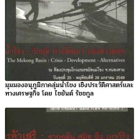
มุมมองอนุภูมิภาคลุ่มน้ำโขง เชิงประวัติศาสตร์และ
ทางเศรษฐกิจ โดย ไชยันต์ รัชชกูล