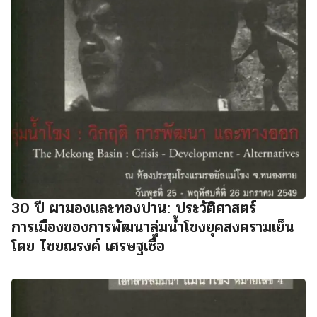
30 ปี ผามองและทองปาน: ประวัติศาสตร์
การเมืองของการพัฒนาลุ่มน้ำโขงยุคสงครามเย็น
โดย ไชยณรงค์ เศรษฐเชื้อ