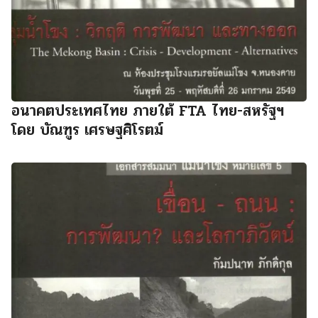
อนาคตประเทศไทย ภายใต้ FTA ไทย-สหรัฐฯ
โดย บัณฑูร เศรษฐศิโรตม์