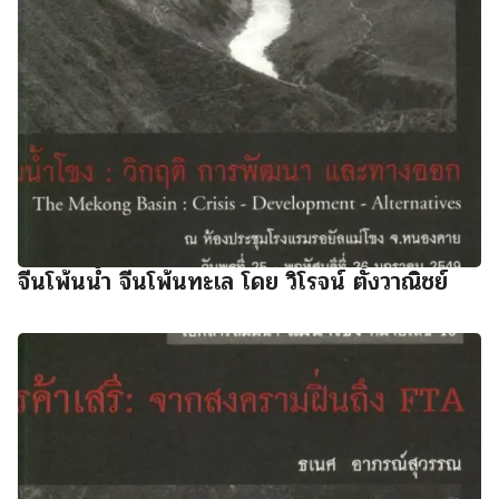
จีนโพ้นน้ำ จีนโพ้นทะเล โดย วิโรจน์ ตั้งวาณิชย์