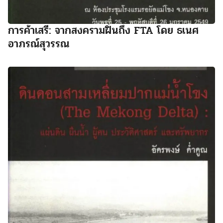
การค้าเสรี: จากสงครามฝิ่นถึง FTA โดย ธเนศ
อาภรณ์สุวรรณ