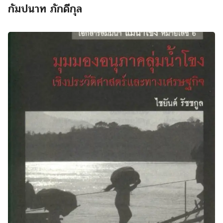
กัมปนาท ภักดีกุล