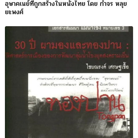
อุษาคเนย์ที่ถูกสร้างในหนังไทย โดย กำจร หลุย
ยะพงศ์