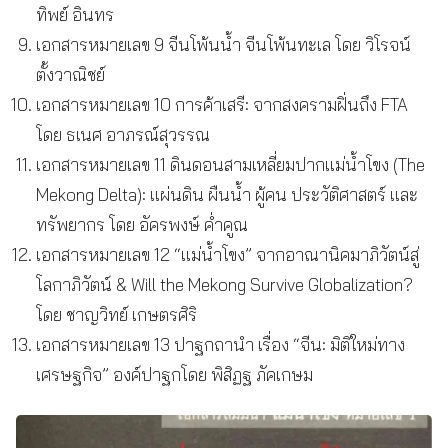
ทิพย์ อินทร
เอกสารหมายเลข 9 จีนโพ้นน้ำ จีนโพ้นทะเล โดย วิโรจน์
ตั้งวาณิชย์
เอกสารหมายเลข 10 การค้าเสรี: จากสงครามฝิ่นถึง FTA
โดย ธเนศ อาภรณ์สุวรรณ
เอกสารหมายเลข 11 ดินดอนสามเหลี่ยมปากแม่น้ำโขง (The
Mekong Delta): แผ่นดิน ผืนน้ำ ผู้คน ประวัติศาสตร์ และ
ทรัพยากร โดย อัครพงษ์ ค่ำคูณ
เอกสารหมายเลข 12 “แม่น้ำโขง” จากอาณานิคมาภิวัตน์สู่
โลกาภิวัตน์ & Will the Mekong Survive Globalization?
โดย ชาญวิทย์ เกษตรศิริ
เอกสารหมายเลข 13 ปาฐกถานำ เรื่อง “จีน: มิติใหม่ทาง
เศรษฐกิจ” องค์ปาฐกโดย พิสิฏฐ ภัคเกษม