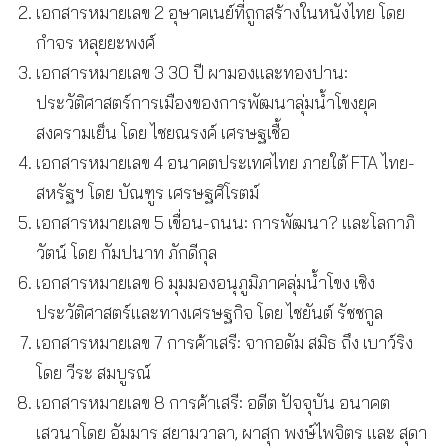
เอกสารหมายเลข 2 อุษาคเนย์ที่ถูกสร้างในหนังไทย โดย
กำจร หลุยยะพงศ์
เอกสารหมายเลข 3 30 ปี ผามองและทองปาน:
ประวัติศาสตร์การเมืองของการพัฒนาลุ่มน้ำโขงยุค
สงครามเย็น โดย ไชยณรงค์ เศรษฐเชื้อ
เอกสารหมายเลข 4 อนาคตประเทศไทย ภายใต้ FTA ไทย-
สหรัฐฯ โดย บัณฑูร เศรษฐศิโรตม์
เอกสารหมายเลข 5 เขื่อน-ถนน: การพัฒนา? และโลกาภิ
วัตน์ โดย กัมปนาท ภักดีกุล
เอกสารหมายเลข 6 มุมมองอนุภูมิภาคลุ่มน้ำโขง เชิง
ประวัติศาสตร์และทางเศรษฐกิจ โดย ไชยันต์ รัชชกูล
เอกสารหมายเลข 7 การค้าเสรี: จากอดัม สมิธ ถึง เบาว์ริง
โดย วีระ สมบูรณ์
เอกสารหมายเลข 8 การค้าเสรี: อดีต ปัจจุบัน อนาคต
เสวนาโดย อัมมาร สยามวาลา, ผาสุก พงษ์ไพจิตร และ สุดา