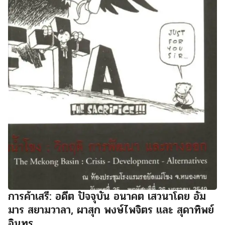
การค้าเสรี: อดีต ปัจจุบัน อนาคต เสวนาโดย อัม
มาร สยามวาลา, ผาสุก พงษ์ไพจิตร และ สุดาทิพย์
อินทร