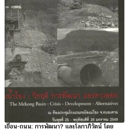
เขื่อน-ถนน: การพัฒนา? และโลกาภิวัตน์ โดย