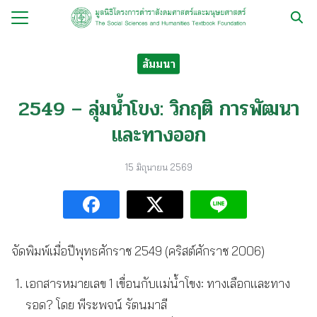
Skip
to
Search
content
for:
สัมมนา
กับ
2549 – ลุ่มน้ำโขง: วิกฤติ การพัฒนา
ือ
และทางออก
ือชุด
ือทำมือ
15 มิถุนายน 2569
รม
ีเดีย
มูลนิธิ
จัดพิมพ์เมื่อปีพุทธศักราช 2549 (คริสต์ศักราช 2006)
เอกสารหมายเลข 1 เขื่อนกับแม่น้ำโขง: ทางเลือกและทาง
รอด? โดย พีระพจน์ รัตนมาลี